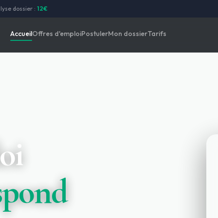
lyse dossier :
12€
Accueil
Offres d'emploi
Postuler
Mon dossier
Tarifs
oi
espond