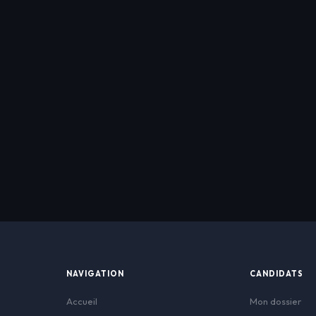
Analyse professionne
Alertes emploi dans 
Offres proches de c
Suivi candidature en
NAVIGATION
CANDIDATS
Accueil
Mon dossier