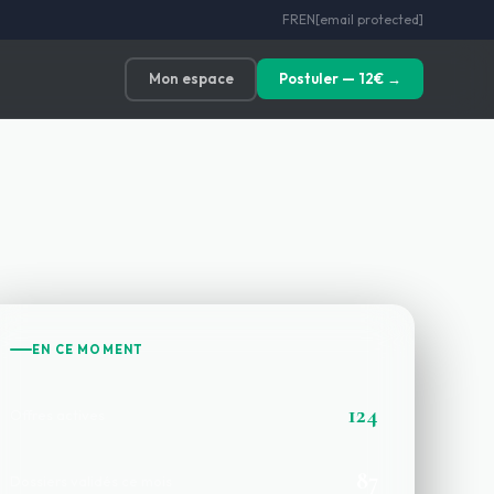
FR
EN
[email protected]
Mon espace
Postuler — 12€ →
EN CE MOMENT
124
Offres actives
87
Dossiers validés ce mois