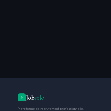
✅
🤝
📅
🔔
📍
📊
Job
selo
Plateforme de recrutement professionnelle.