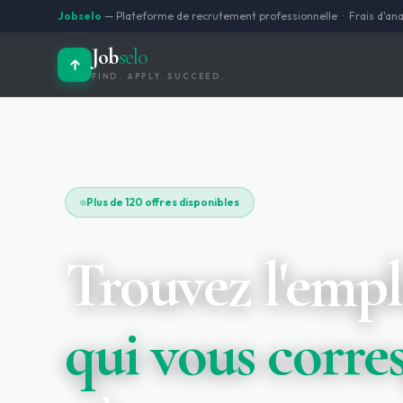
Jobselo
— Plateforme de recrutement professionnelle · Frais d'ana
Job
selo
FIND. APPLY. SUCCEED.
Plus de 120 offres disponibles
Trouvez l'empl
qui vous corr