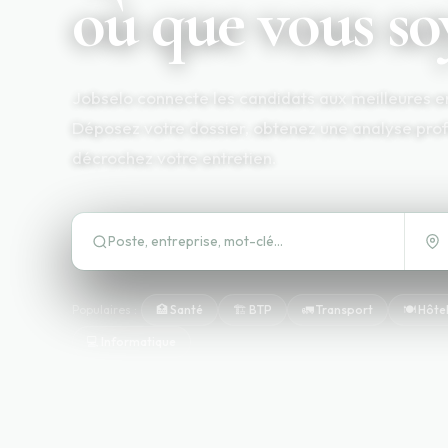
où que vous so
Jobselo connecte les candidats aux meilleures e
Déposez votre dossier, obtenez une analyse prof
décrochez votre entretien.
Populaires :
🏥 Santé
🏗️ BTP
🚛 Transport
🍽️ Hôte
💻 Informatique