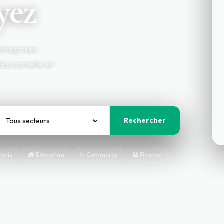
yez
ntreprises.
essionnelle et
Rechercher
llerie
🎓 Éducation
🛒 Commerce
🏦 Finance