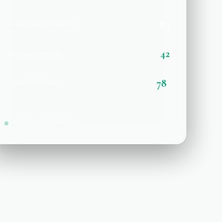
63
Entreprises partenaires
42
Entretiens planifiés
78
%
Taux de placement
Données en temps réel